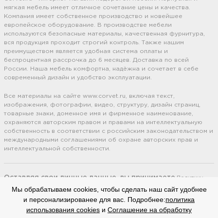
мягкая мебель имеет отличное сочетание цены и качества.
Компания имеет собственное производство и новейшее
европейское оборудование. В производстве мебели
используются безопасные материалы, качественная фурнитура,
вся продукция проходит строгий контроль. Также нашим
преимуществом является удобная система оплаты и
беспроцентная рассрочка до 6 месяцев. Доставка по всей
России. Наша мебель комфортна, надёжна и сочетает в себе
современный дизайн и удобство эксплуатации.
Все материалы на сайте www.corvet.ru, включая текст,
изображения, фотографии, видео, структуру, дизайн страниц,
товарные знаки, доменное имя и фирменное наименование,
охраняются авторским правом и правами на интеллектуальную
собственность в соответствии с российским законодательством и
международными соглашениями об охране авторских прав и
интеллектуальной собственности.
Оставляя свои личные данные, вы принимаете
Политику
конфиденциальности.
Сайт использует cookie файлы
(Политика
Мы обрабатываем cookies, чтобы сделать наш сайт удобнее
обработки файлов cookie).
Соглашение на обработку
персональных
и персонализированее для вас. Подробнее:
политика
данных.
использования cookies
и
Соглашение на обработку