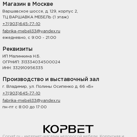
Магазин в Москве
Варшавское шоссе, д. 129, корпус 2,
ТЦ ВАРШАВКА МЕБЕЛЬ (1 этаж)
+7(903)645-77-10
fabrika-mebeli33@yandex.ru
ежедневно, с 9:00 - 21:00
Реквизиты
ИП Малинкина Н.Б.
ОГРНИП: 313334034500024
ИНН: 332910956335
Производство и выставочный зал
г. Владимир, ул. Полины Осипенко д. 66 «Б»
+7(903)645-77-10
fabrika-mebeli33@yandex.ru
пн-пт с 8:00 до 17:00
Corvet.ru - интернет-магазин недорогой мебели. Корпусная и