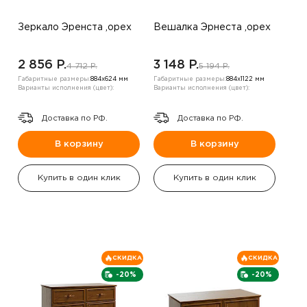
Зеркало Эренста ,орех
Вешалка Эрнеста ,орех
2 856 P.
3 148 P.
4 712 P.
5 194 P.
Габаритные размеры:
884х624 мм
Габаритные размеры:
884х1122 мм
Варианты исполнения (цвет):
Варианты исполнения (цвет):
Доставка по РФ.
Доставка по РФ.
В корзину
В корзину
Купить в один клик
Купить в один клик
СКИДКА
СКИДКА
-20%
-20%