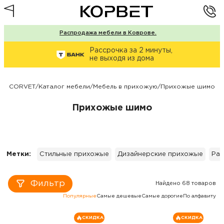
Распродажа мебели в Коврове.
Рассрочка за 2 минуты,
не выходя из дома
CORVET
/
Каталог мебели
/
Мебель в прихожую
/
Прихожые шимо
Прихожые шимо
Метки:
Стильные прихожые
Дизайнерские прихожые
Рас
Фильтр
Найдено 68 товаров
Популярные
Самые дешевые
Самые дорогие
По алфавиту
СКИДКА
СКИДКА