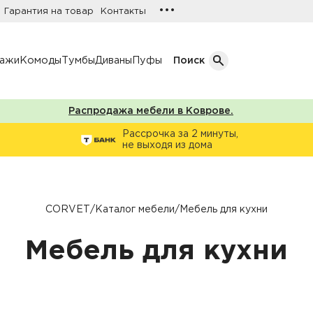
•••
Гарантия на товар
Контакты
лажи
Комоды
Тумбы
Диваны
Пуфы
Поиск
Распродажа мебели в Коврове.
Кол-во дверей
Рассрочка за 2 минуты,
не выходя из дома
Однодверные шкафы
афы
Двухдверные шкафы
Трехдверные шкафы
CORVET
/
Каталог мебели
/
Мебель для кухни
ы
Четырехдверные шкафы
Мебель для кухни
фы
ы
ожую