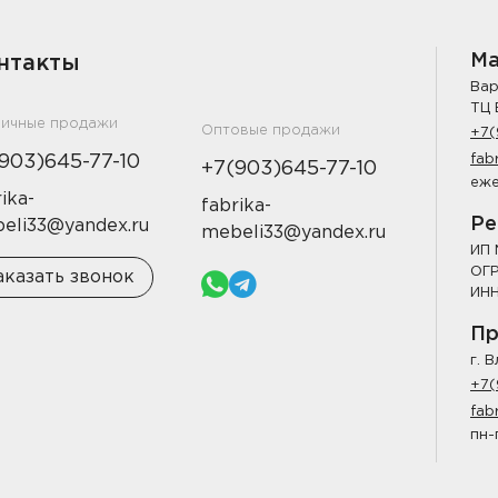
Ма
нтакты
Вар
ТЦ 
ничные продажи
Оптовые продажи
+7(
903)645-77-10
fab
+7(903)645-77-10
еже
ika-
fabrika-
Ре
eli33@yandex.ru
mebeli33@yandex.ru
ИП 
ОГР
аказать звонок
ИНН
Пр
г. 
+7(
fab
пн-