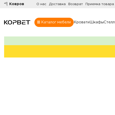
Ковров
О нас
Доставка
Возврат
Приемка товара
Каталог мебели
Кровати
Шкафы
Стел
Шкафы
Товары
Комнаты
Все шкафы
Шкафы
Распашные шк
Шкафы-купе
Гардеробные
Шкафы витрин
Книжные шка
Стенки
Угловые шкаф
Комоды
Шкафы в прих