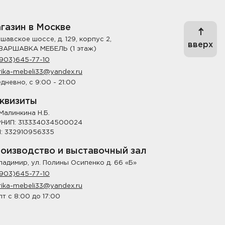
газин в Москве
шавское шоссе, д. 129, корпус 2,
вверх
ВАРШАВКА МЕБЕЛЬ (1 этаж)
903)645-77-10
rika-mebeli33@yandex.ru
дневно, с 9:00 - 21:00
квизиты
Малинкина Н.Б.
НИП: 313334034500024
: 332910956335
оизводство и выставочный зал
Владимир, ул. Полины Осипенко д. 66 «Б»
903)645-77-10
rika-mebeli33@yandex.ru
пт с 8:00 до 17:00