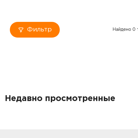
Кровати
Тумбы
Фильтр
Найдено 0 
Диваны
Пуфы
Столы
Табуреты
Недавно просмотренные
Зеркала
Вешалки