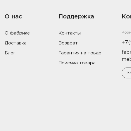
Навесные панели
О нас
Поддержка
Ко
Полки
Стеллажи
Роз
О фабрике
Контакты
+7(
Доставка
Возврат
Консоли
fabr
Блог
Гарантия на товар
meb
Приемка товара
З