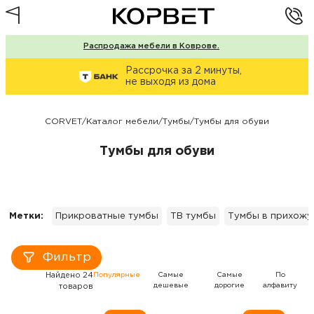
Распродажа мебели в Коврове.
Рассрочка за 2 минуты,
не выходя из дома
CORVET
/
Каталог мебели
/
Тумбы
/
Тумбы для обуви
Тумбы для обуви
Метки:
Прикроватные тумбы
ТВ тумбы
Тумбы в прихож
Фильтр
Найдено 24
Популярные
Самые
Самые
По
дешевые
дорогие
алфавиту
товаров