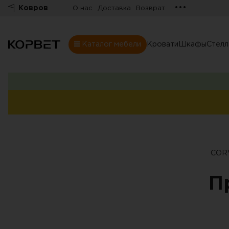
•••
Ковров
О нас
Доставка
Возврат
Каталог мебели
Кровати
Шкафы
Стел
Шкафы
Товары
Комнаты
Все шкафы
Шкафы
Распашные шк
Шкафы-купе
COR
Гардеробные
Шкафы витрин
П
Книжные шка
Стенки
Угловые шкаф
Комоды
Шкафы в прих