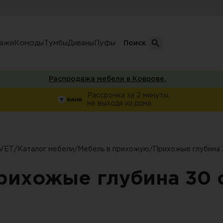
лажи
Комоды
Тумбы
Диваны
Пуфы
Поиск
Распродажа мебели в Коврове.
Кол-во дверей
Рассрочка за 2 минуты,
не выходя из дома
Однодверные шкафы
афы
Двухдверные шкафы
Трехдверные шкафы
VET
/
Каталог мебели
/
Мебель в прихожую
/
Прихожые глубина 
ы
Четырехдверные шкафы
рихожые глубина 30 
фы
ы
ожую