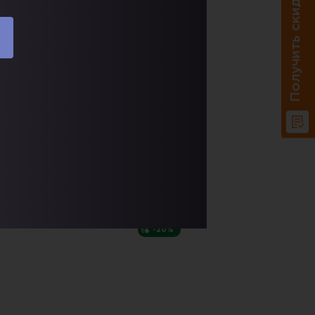
Получить скидку 20%
абаритные размеры:
900х480 мм
арианты исполнения (цвет):
Доставка по РФ.
В корзину
Купить в один клик
СКИДКА
-20%