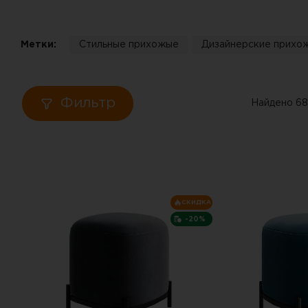
Кровати
Метки:
Стильные прихожые
Дизайнерские прихо
Тумбы
Диваны
Фильтр
Найдено 68
Пуфы
Столы
Табуреты
СКИДКА
-20%
Зеркала
Вешалки