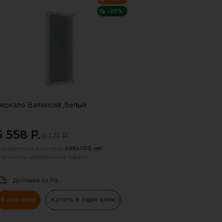
-20%
еркало Валенсия ,белый
5 558 P.
9 171 P.
абаритные размеры:
496х1186 мм
арианты исполнения (цвет):
Доставка по РФ.
В корзину
Купить в один клик