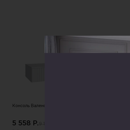
СКИДКА
-20%
Консоль Валенсия ,белый
Тумба Нордик ,б
5 558 P.
11 210 P.
9 171 P.
18 4