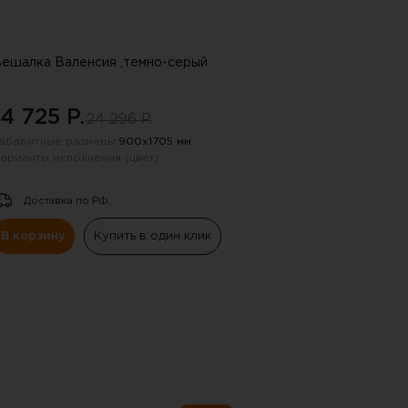
ешалка Валенсия ,темно-серый
14 725 P.
24 296 P.
абаритные размеры:
900х1705 мм
арианты исполнения (цвет):
Доставка по РФ.
В корзину
Купить в один клик
 !!!
ную почту, указанную в