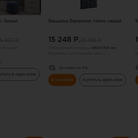
 ,белый
Вешалка Валенсия ,темно-серый
В
15 248 P.
5 907 P.
25 159 P.
ия (цвет):
Габаритные размеры:
680х1705 мм
Г
Варианты исполнения (цвет):
В
Ф.
Доставка по РФ.
упить в один клик
В корзину
Купить в один клик
получили скидку в 20%
нию промокода отправили на электрон