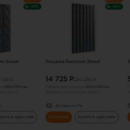
-20%
-20%
я ,белый
Вешалка Валенсия ,белый
З
14 725 P.
 159 P.
24 296 P.
ы:
680х1705 мм
Габаритные размеры:
900х1705 мм
Г
ия (цвет):
Варианты исполнения (цвет):
В
Ф.
Доставка по РФ.
упить в один клик
В корзину
Купить в один клик