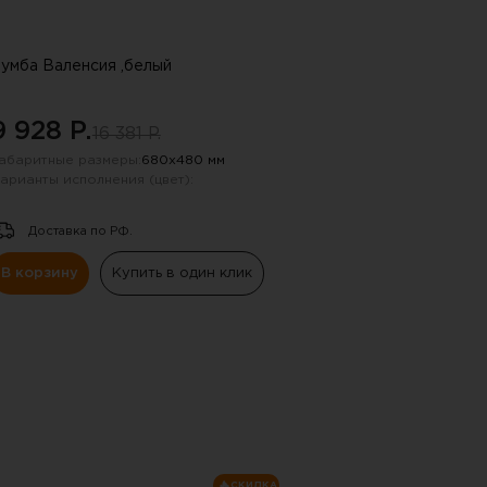
умба Валенсия ,белый
9 928 P.
16 381 P.
абаритные размеры:
680х480 мм
арианты исполнения (цвет):
Доставка по РФ.
В корзину
Купить в один клик
СКИДКА