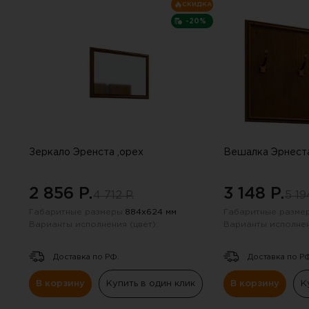
опросе. Е
СКИДКА
-20%
Зеркало Эренста ,орех
Вешалка Эрнеста
2 856 P.
3 148 P.
4 712 P.
5 19
Габаритные размеры:
884х624 мм
Габаритные размер
Варианты исполнения (цвет):
Варианты исполнен
Доставка по РФ.
Доставка по Р
В корзину
Купить в один клик
В корзину
К