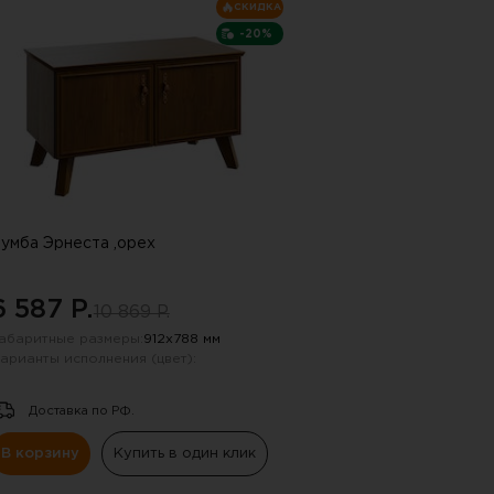
пку "СПАМ"
СКИДКА
-20%
умба Эрнеста ,орех
6 587 P.
10 869 P.
абаритные размеры:
912х788 мм
арианты исполнения (цвет):
Доставка по РФ.
В корзину
Купить в один клик