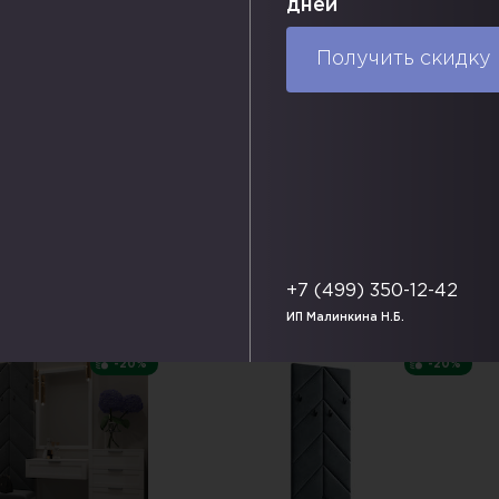
дней
ы:
540х1017 мм
Габаритные размеры:
680х480 мм
Г
ия (цвет):
Варианты исполнения (цвет):
В
Получить скидку
Ф.
Доставка по РФ.
упить в один клик
В корзину
Купить в один клик
+7 (499) 350-12-42
ИП Малинкина Н.Б.
СКИДКА
СКИДКА
-20%
-20%