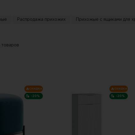
жые
Распродажа прихожих
Прихожые с ящиками для х
 товаров
СКИДКА
СКИДКА
-20%
-20%