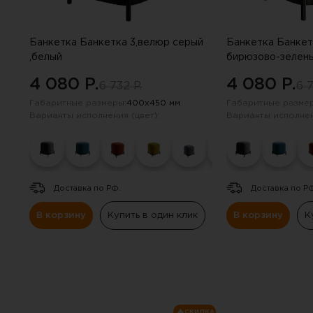
Навесные панели
Полки
Банкетка Банкетка 3,велюр серый
Банкетка Банкет
,белый
бирюзово-зелены
капучино
Стеллажи
4 080 P.
4 080 P.
6 732 P.
6 7
Габаритные размеры:
400х450 мм
Габаритные размер
Консоли
Варианты исполнения (цвет):
Варианты исполнен
Доставка по РФ.
Доставка по Р
В корзину
Купить в один клик
В корзину
К
СКИДКА