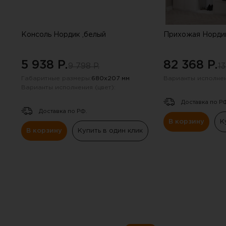
Консоль Нордик ,белый
Прихожая Нордик
5 938 P.
82 368 P.
9 798 P.
13
Габаритные размеры:
680х207 мм
Варианты исполнен
Варианты исполнения (цвет):
Доставка по Р
Доставка по РФ.
В корзину
К
В корзину
Купить в один клик
Вы 
Инструкцию по примене