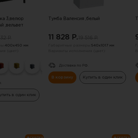
ка 3,велюр
Тумба Валенсия ,белый
Т
й ,вельвет
11 828 P.
32 P.
19 516 P.
ы:
400х450 мм
Габаритные размеры:
540х1017 мм
Г
ия (цвет):
Варианты исполнения (цвет):
В
Доставка по РФ.
В корзину
Купить в один клик
Ф.
упить в один клик
СКИДКА
СКИДКА