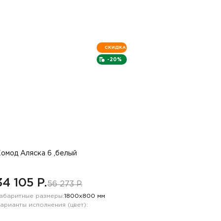
СКИДКА
-20%
омод Аляска 6 ,белый
34 105 P.
56 273 P.
абаритные размеры:
1800х800 мм
арианты исполнения (цвет):