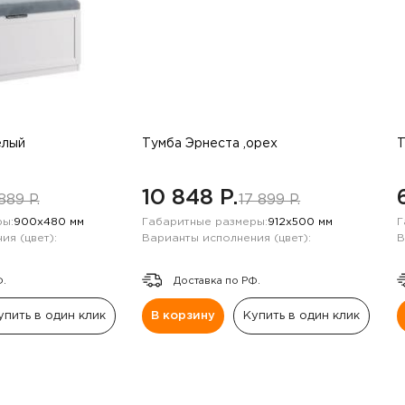
елый
Тумба Эрнеста ,орех
Т
10 848 P.
889 P.
17 899 P.
ы:
900х480 мм
Габаритные размеры:
912х500 мм
Г
ия (цвет):
Варианты исполнения (цвет):
В
Ф.
Доставка по РФ.
упить в один клик
В корзину
Купить в один клик