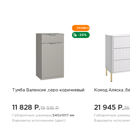
СКИДКА
-20%
Тумба Валенсия ,серо-коричневый
Комод Аляска ,б
11 828 P.
21 945 P.
19 516 P.
36
Габаритные размеры:
540х1017 мм
Габаритные размер
Варианты исполнения (цвет):
Варианты исполнен