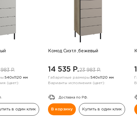
рый
Комод Сиэтл ,бежевый
К
14 535 P.
 983 P.
23 983 P.
ы:
540х1120 мм
Габаритные размеры:
540х1120 мм
Г
ия (цвет):
Варианты исполнения (цвет):
В
Ф.
Доставка по РФ.
упить в один клик
В корзину
Купить в один клик