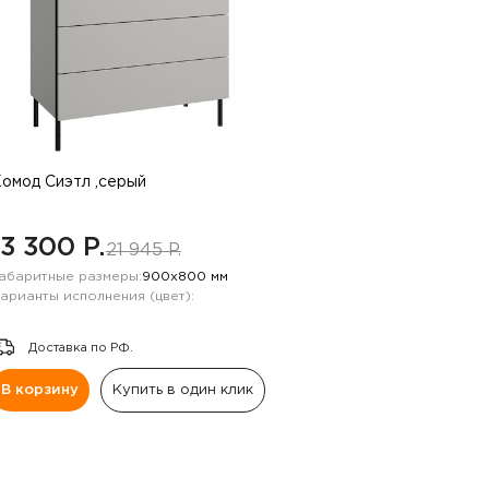
омод Сиэтл ,серый
13 300 P.
21 945 P.
абаритные размеры:
900х800 мм
арианты исполнения (цвет):
Доставка по РФ.
В корзину
Купить в один клик