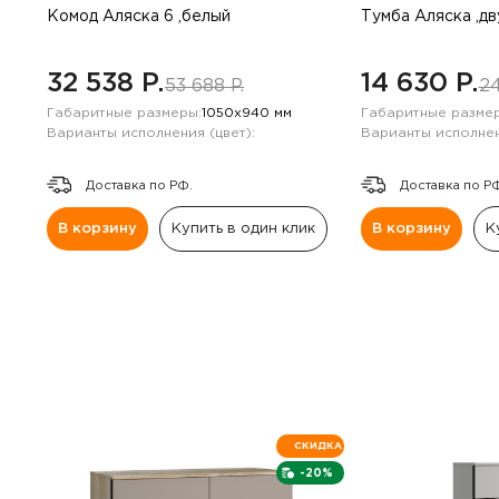
Комод Аляска 6 ,белый
Тумба Аляска ,д
32 538 P.
14 630 P.
53 688 P.
24
Габаритные размеры:
1050х940 мм
Габаритные размер
Варианты исполнения (цвет):
Варианты исполнен
Доставка по РФ.
Доставка по Р
В корзину
Купить в один клик
В корзину
К
СКИДКА
-20%