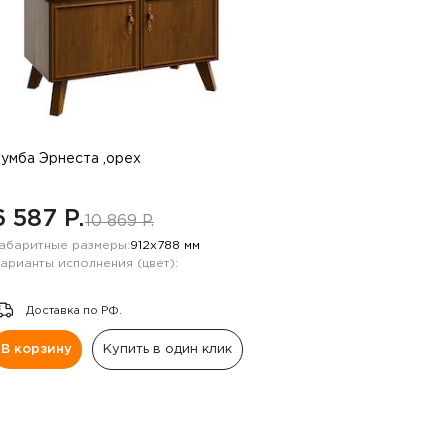
умба Эрнеста ,орех
6 587 P.
10 869 P.
абаритные размеры:
912х788 мм
арианты исполнения (цвет):
Доставка по РФ.
В корзину
Купить в один клик