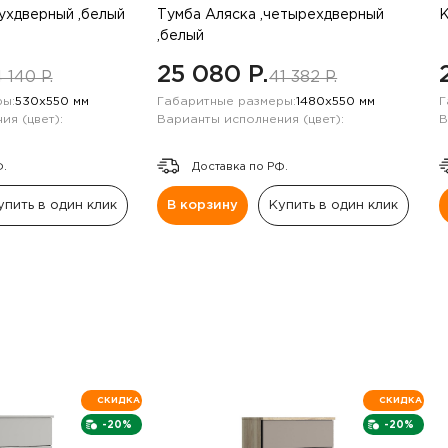
вухдверный ,белый
Тумба Аляска ,четырехдверный
К
,белый
25 080 P.
 140 P.
41 382 P.
ы:
530х550 мм
Габаритные размеры:
1480х550 мм
Г
ия (цвет):
Варианты исполнения (цвет):
В
Ф.
Доставка по РФ.
упить в один клик
В корзину
Купить в один клик
СКИДКА
СКИДКА
-20%
-20%