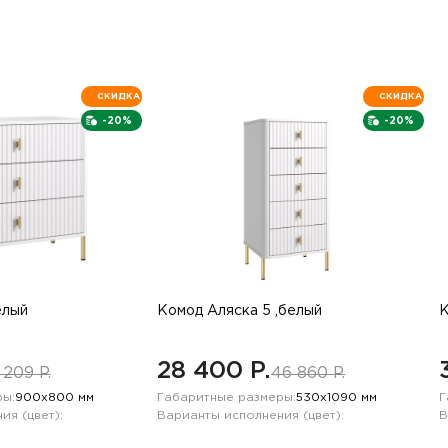
СКИДКА
СКИДКА
-20%
-20%
елый
Комод Аляска 5 ,белый
К
28 400 P.
 209 P.
46 860 P.
ы:
900х800 мм
Габаритные размеры:
530х1090 мм
Г
ия (цвет):
Варианты исполнения (цвет):
В