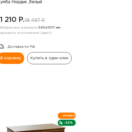
умба Нордик ,белый
11 210 P.
18 497 P.
абаритные размеры:
540х1017 мм
арианты исполнения (цвет):
Доставка по РФ.
В корзину
Купить в один клик
СКИДКА
-20%