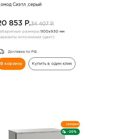
омод Сиэтл ,серый
20 853 P.
34 407 P.
абаритные размеры:
1100х930 мм
арианты исполнения (цвет):
Доставка по РФ.
В корзину
Купить в один клик
СКИДКА
-20%