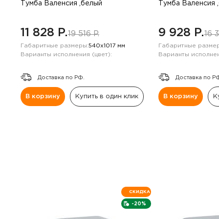
Навесные панели
Тумба Валенсия ,белый
Тумба Валенсия 
Полки
11 828 P.
9 928 P.
19 516 P.
16 3
Габаритные размеры:
540х1017 мм
Габаритные размер
Стеллажи
Варианты исполнения (цвет):
Варианты исполнен
Доставка по РФ.
Доставка по Р
Консоли
В корзину
Купить в один клик
В корзину
К
СКИДКА
-20%