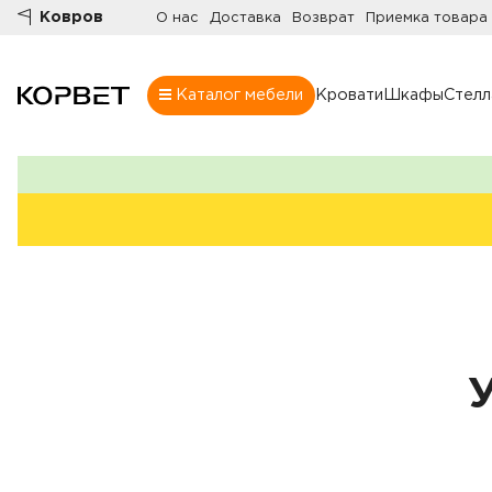
Ковров
О нас
Доставка
Возврат
Приемка товара
Каталог мебели
Кровати
Шкафы
Стел
Шкафы
Товары
Комнаты
Все шкафы
Шкафы
Распашные шк
Шкафы-купе
Гардеробные
Шкафы витрин
Книжные шка
Стенки
Угловые шкаф
Комоды
Шкафы в прих