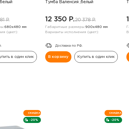
,белый
Тумба Валенсия ,белый
Т
12 350 P.
81 P.
20 378 P.
ы:
680х480 мм
Габаритные размеры:
900х480 мм
Г
ия (цвет):
Варианты исполнения (цвет):
В
Ф.
Доставка по РФ.
упить в один клик
В корзину
Купить в один клик
СКИДКА
СКИДКА
-20%
-20%