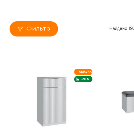
Кровати
Тумбы
Фильтр
Найдено 19
Диваны
Пуфы
Столы
СКИДКА
-20%
Табуреты
Зеркала
Вешалки