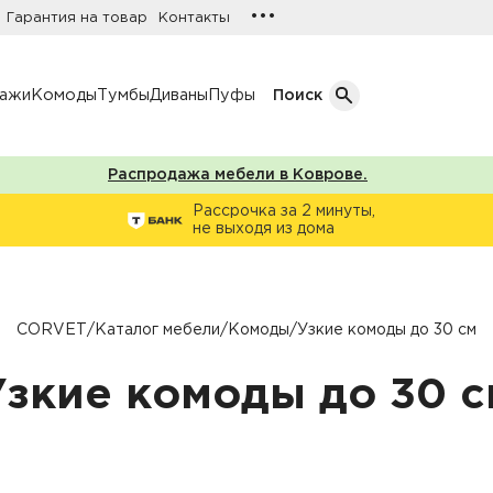
•••
Гарантия на товар
Контакты
лажи
Комоды
Тумбы
Диваны
Пуфы
Поиск
Распродажа мебели в Коврове.
Кол-во дверей
Рассрочка за 2 минуты,
не выходя из дома
Однодверные шкафы
афы
Двухдверные шкафы
Трехдверные шкафы
CORVET
/
Каталог мебели
/
Комоды
/
Узкие комоды до 30 см
ы
Четырехдверные шкафы
Узкие комоды до 30 с
фы
ы
ожую