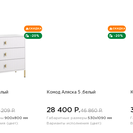
СКИДКА
СКИДКА
-20%
-20%
елый
Комод Аляска 5 ,белый
К
28 400 P.
 209 P.
46 860 P.
ы:
900х800 мм
Габаритные размеры:
530х1090 мм
Г
ия (цвет):
Варианты исполнения (цвет):
В