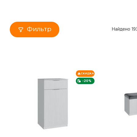
Кровати
Тумбы
Фильтр
Найдено 19
Диваны
Пуфы
Столы
СКИДКА
-20%
Табуреты
Зеркала
Вешалки