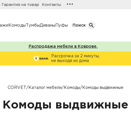
•••
Гарантия на товар
Контакты
лажи
Комоды
Тумбы
Диваны
Пуфы
Поиск
Распродажа мебели в Коврове.
Кол-во дверей
Рассрочка за 2 минуты,
не выходя из дома
Однодверные шкафы
афы
Двухдверные шкафы
Трехдверные шкафы
CORVET
/
Каталог мебели
/
Комоды
/
Комоды выдвижные
ы
Четырехдверные шкафы
Комоды выдвижные
фы
ы
ожую