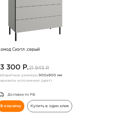
омод Сиэтл ,серый
13 300 P.
21 945 P.
абаритные размеры:
900х800 мм
арианты исполнения (цвет):
Доставка по РФ.
В корзину
Купить в один клик