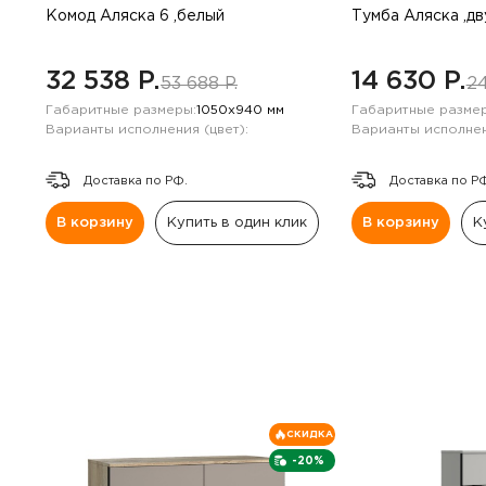
Комод Аляска 6 ,белый
Тумба Аляска ,д
32 538 P.
14 630 P.
53 688 P.
24
Габаритные размеры:
1050х940 мм
Габаритные размер
Варианты исполнения (цвет):
Варианты исполнен
Доставка по РФ.
Доставка по Р
В корзину
Купить в один клик
В корзину
К
СКИДКА
-20%