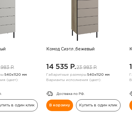
рый
Комод Сиэтл ,бежевый
К
14 535 P.
 983 P.
23 983 P.
ы:
540х1120 мм
Габаритные размеры:
540х1120 мм
Г
ия (цвет):
Варианты исполнения (цвет):
В
Ф.
Доставка по РФ.
упить в один клик
В корзину
Купить в один клик