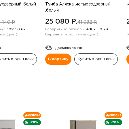
вухдверный ,белый
Тумба Аляска ,четырехдверный
К
,белый
25 080 P.
 140 P.
41 382 P.
ы:
530х550 мм
Габаритные размеры:
1480х550 мм
Г
ия (цвет):
Варианты исполнения (цвет):
В
Ф.
Доставка по РФ.
упить в один клик
В корзину
Купить в один клик
СКИДКА
СКИДКА
-20%
-20%