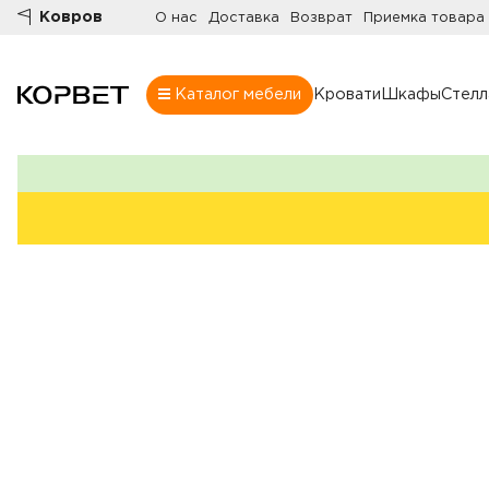
Ковров
О нас
Доставка
Возврат
Приемка товара
Каталог мебели
Кровати
Шкафы
Стел
Шкафы
Товары
Комнаты
Все шкафы
Шкафы
Распашные шк
Шкафы-купе
Гардеробные
Шкафы витрин
Книжные шка
Стенки
Угловые шкаф
Комоды
Шкафы в прих