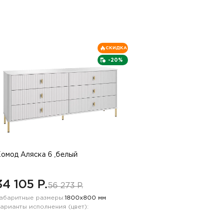
СКИДКА
-20%
омод Аляска 6 ,белый
34 105 P.
56 273 P.
абаритные размеры:
1800х800 мм
арианты исполнения (цвет):