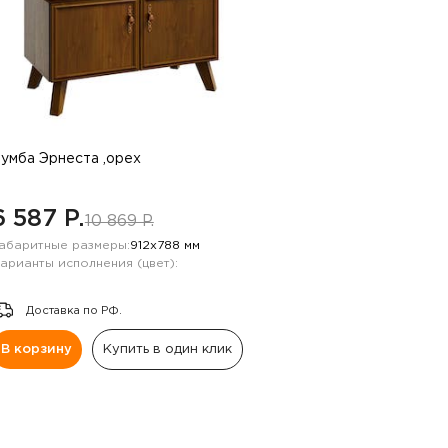
умба Эрнеста ,орех
6 587 P.
10 869 P.
абаритные размеры:
912х788 мм
арианты исполнения (цвет):
Доставка по РФ.
В корзину
Купить в один клик