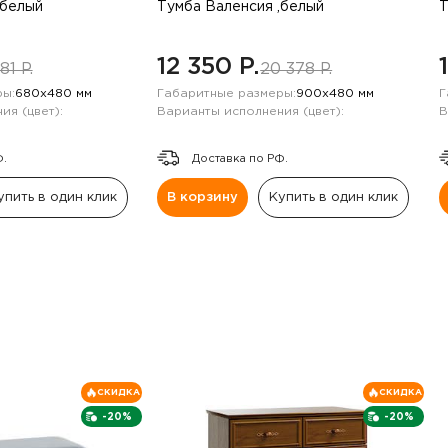
,белый
Тумба Валенсия ,белый
Т
12 350 P.
81 P.
20 378 P.
ы:
680х480 мм
Габаритные размеры:
900х480 мм
Г
ия (цвет):
Варианты исполнения (цвет):
В
Ф.
Доставка по РФ.
упить в один клик
В корзину
Купить в один клик
СКИДКА
СКИДКА
-20%
-20%