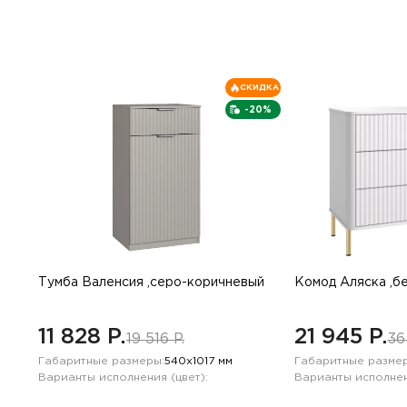
СКИДКА
-20%
Тумба Валенсия ,серо-коричневый
Комод Аляска ,б
11 828 P.
21 945 P.
19 516 P.
36
Габаритные размеры:
540х1017 мм
Габаритные размер
Варианты исполнения (цвет):
Варианты исполнен