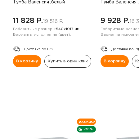
Навесные панели
Тумба Валенсия ,белый
Тумба Валенсия 
Полки
11 828 P.
9 928 P.
19 516 P.
16 3
Габаритные размеры:
540х1017 мм
Габаритные размер
Стеллажи
Варианты исполнения (цвет):
Варианты исполнен
Доставка по РФ.
Доставка по Р
Консоли
В корзину
Купить в один клик
В корзину
К
СКИДКА
-20%