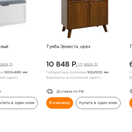
елый
Тумба Эрнеста ,орех
Т
10 848 P.
889 P.
17 899 P.
ы:
900х480 мм
Габаритные размеры:
912х500 мм
Г
ия (цвет):
Варианты исполнения (цвет):
В
Ф.
Доставка по РФ.
упить в один клик
В корзину
Купить в один клик