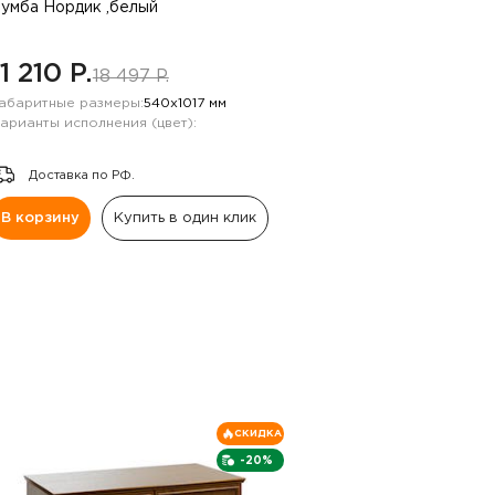
умба Нордик ,белый
11 210 P.
18 497 P.
абаритные размеры:
540х1017 мм
арианты исполнения (цвет):
Доставка по РФ.
В корзину
Купить в один клик
СКИДКА
-20%