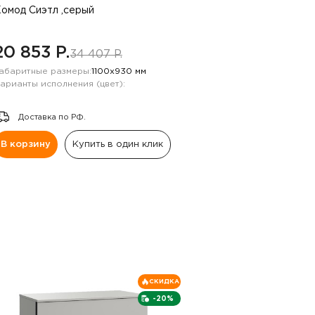
омод Сиэтл ,серый
20 853 P.
34 407 P.
абаритные размеры:
1100х930 мм
арианты исполнения (цвет):
Доставка по РФ.
В корзину
Купить в один клик
СКИДКА
-20%